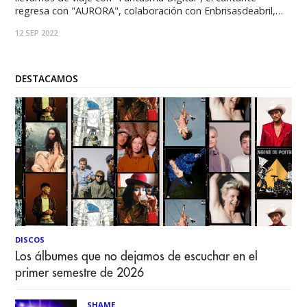
regresa con "AURORA", colaboración con Enbrisasdeabril,
que habla del sentimiento de perder a alguien que alguna
12 SEP 2022
vez hizo mucho por ti. El proceso de duelo, las preguntas
que surgen en la pérdida
DESTACAMOS
DISCOS
Los álbumes que no dejamos de escuchar en el
primer semestre de 2026
SHAME