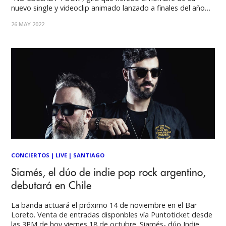
nuevo single y videoclip animado lanzado a finales del año
pasado. Siamés es una banda proveniente de Buenos Aires,
26 MAY 2022
Argentina, que en 2017 se abrió camino musical a
CONCIERTOS
|
LIVE
|
SANTIAGO
Siamés, el dúo de indie pop rock argentino,
debutará en Chile
La banda actuará el próximo 14 de noviembre en el Bar
Loreto. Venta de entradas disponbles vía Puntoticket desde
las 3PM de hoy viernes 18 de octubre. Siamés- dúo Indie