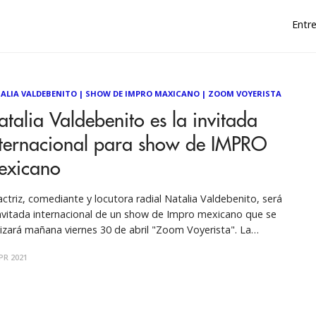
Entre
ALIA VALDEBENITO
|
SHOW DE IMPRO MAXICANO
|
ZOOM VOYERISTA
talia Valdebenito es la invitada
nternacional para show de IMPRO
exicano
actriz, comediante y locutora radial Natalia Valdebenito, será
invitada internacional de un show de Impro mexicano que se
lizará mañana viernes 30 de abril "Zoom Voyerista". La
toria parte de un popular hacker (H4cK-L0v3R), se ha dado a
PR 2021
tarea de intervenir diferentes dispositivos y cámaras, a partir