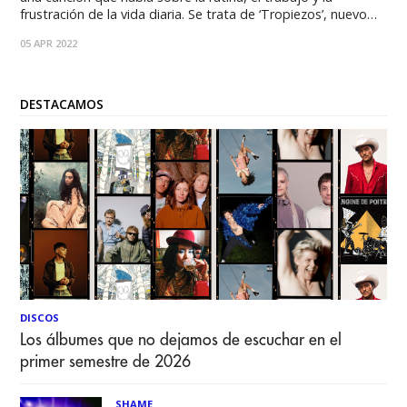
frustración de la vida diaria. Se trata de ‘Tropiezos’, nuevo
sencillo de la banda que cierra una fase de producción
05 APR 2022
musical y abre la puerta a nuevo material de
DESTACAMOS
DISCOS
Los álbumes que no dejamos de escuchar en el
primer semestre de 2026
SHAME