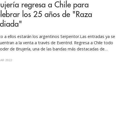
ujería regresa a Chile para
lebrar los 25 años de "Raza
diada"
to a ellos estarán los argentinos Serpentor.Las entradas ya se
uentran a la venta a través de Eventrid. Regresa a Chile todo
poder de Brujería, una de las bandas más destacadas de
ico, y lo hace en grande, celebrando un nuevo aniversario de
AR 2022
emblemático disco “Raza Odiada”