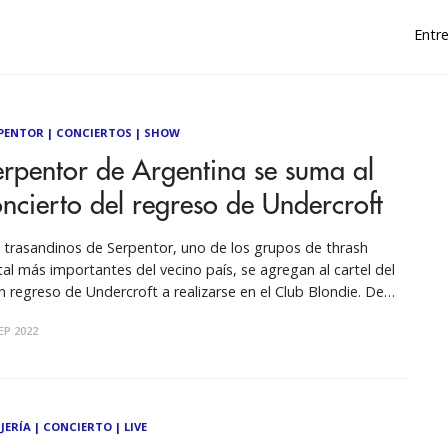
Entre
PENTOR
|
CONCIERTOS
|
SHOW
rpentor de Argentina se suma al
ncierto del regreso de Undercroft
 trasandinos de Serpentor, uno de los grupos de thrash
al más importantes del vecino país, se agregan al cartel del
n regreso de Undercroft a realizarse en el Club Blondie. De
a forma, se completa una tetralogía brutal junto a Diametral
EP 2022
obernot de Chile, uniendo a cuatro agrupaciones
JERÍA
|
CONCIERTO
|
LIVE