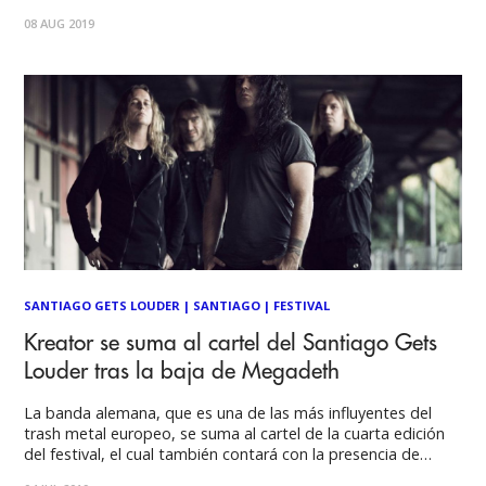
pocos días después de la realización de la cuarta edición del
08 AUG 2019
festival "Santiago Gets Louder". "Slayer"
SANTIAGO GETS LOUDER
|
SANTIAGO
|
FESTIVAL
Kreator se suma al cartel del Santiago Gets
Louder tras la baja de Megadeth
La banda alemana, que es una de las más influyentes del
trash metal europeo, se suma al cartel de la cuarta edición
del festival, el cual también contará con la presencia de
Slayer, Anthrax y Pentagram. Kreator, la banda de trash