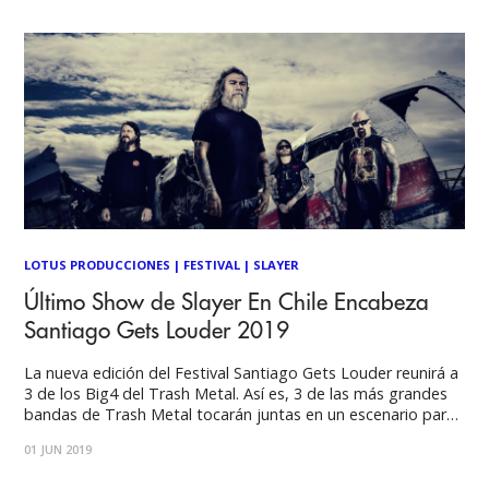
LOTUS PRODUCCIONES
|
FESTIVAL
|
SLAYER
Último Show de Slayer En Chile Encabeza
Santiago Gets Louder 2019
La nueva edición del Festival Santiago Gets Louder reunirá a
3 de los Big4 del Trash Metal. Así es, 3 de las más grandes
bandas de Trash Metal tocarán juntas en un escenario para
la cuarta edición del festival Santiago Gets Louder a
01 JUN 2019
realizarse el próximo Domingo 6 de Octubre