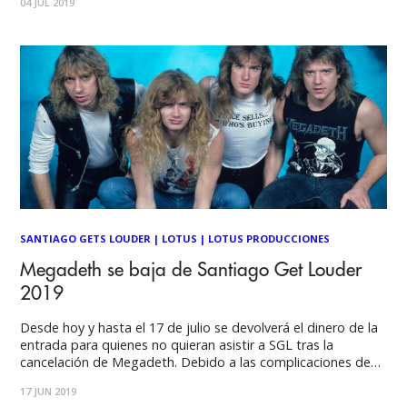
04 JUL 2019
metal más influyente de Europa, confirmó su presencia en
SANTIAGO GETS LOUDER
|
LOTUS
|
LOTUS PRODUCCIONES
Megadeth se baja de Santiago Get Louder
2019
Desde hoy y hasta el 17 de julio se devolverá el dinero de la
entrada para quienes no quieran asistir a SGL tras la
cancelación de Megadeth. Debido a las complicaciones de
salud de Dave Mustaine, quien fue diagnosticado de cáncer
17 JUN 2019
a la garganta, Megadeth no será parte de la