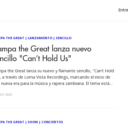
Entre
PA THE GREAT
|
LANZAMIENTO
|
SENCILLO
ampa the Great lanza nuevo
ncillo "Can’t Hold Us"
pa the Great lanza su nuevo y flamante sencillo, "Can’t Hold
, a través de Loma Vista Recordings, marcando el inicio de
 nueva era para la música y rapera zambiana. El tema está
luido en el soundtrack del videojuego EAFC 26 y se añadirá a
OV 2025
listas de
PA THE GREAT
|
SHOW
|
CONCIERTOS