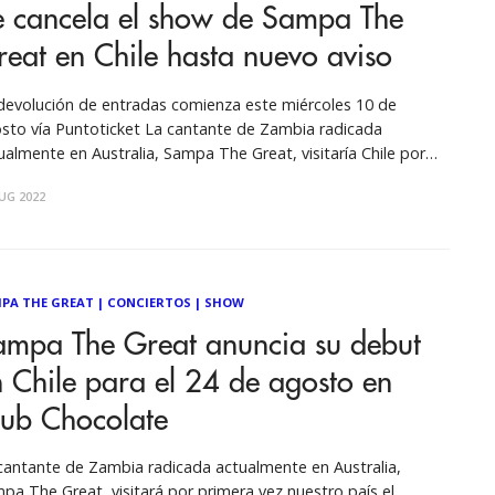
e cancela el show de Sampa The
eat en Chile hasta nuevo aviso
devolución de entradas comienza este miércoles 10 de
sto vía Puntoticket La cantante de Zambia radicada
ualmente en Australia, Sampa The Great, visitaría Chile por
mera vez el próximo 24 de agosto para realizar un concierto
UG 2022
Club Chocolate. Una de las voces y propuestas más llamativas
la
PA THE GREAT
|
CONCIERTOS
|
SHOW
ampa The Great anuncia su debut
 Chile para el 24 de agosto en
lub Chocolate
cantante de Zambia radicada actualmente en Australia,
pa The Great, visitará por primera vez nuestro país el