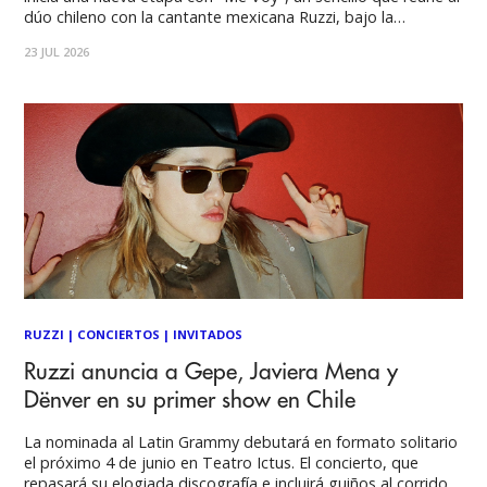
dúo chileno con la cantante mexicana Ruzzi, bajo la
producción de Adanowsky y con arreglos del músico
23 JUL 2026
mexicano Emilio Dorantes. El lanzamiento llega en un
momento especialmente significativo
RUZZI
|
CONCIERTOS
|
INVITADOS
Ruzzi anuncia a Gepe, Javiera Mena y
Dënver en su primer show en Chile
La nominada al Latin Grammy debutará en formato solitario
el próximo 4 de junio en Teatro Ictus. El concierto, que
repasará su elogiada discografía e incluirá guiños al corrido