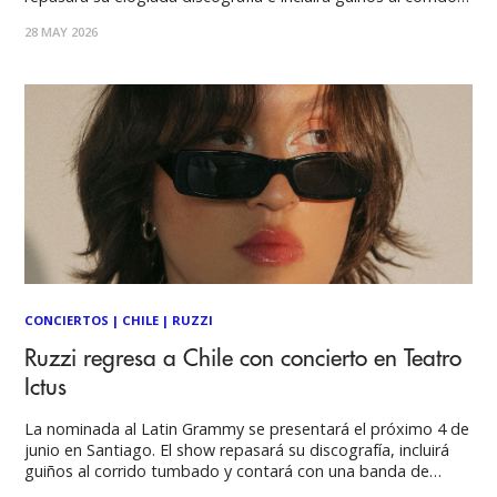
tumbado, se transformará en una cumbre del pop
28 MAY 2026
transcontinental junto a grandes aliados locales. Entradas
vía PortalTickets. El próximo jueves 4
CONCIERTOS
|
CHILE
|
RUZZI
Ruzzi regresa a Chile con concierto en Teatro
Ictus
La nominada al Latin Grammy se presentará el próximo 4 de
junio en Santiago. El show repasará su discografía, incluirá
guiños al corrido tumbado y contará con una banda de
músicos locales. Entradas vía PortalTickets. El jueves 4 de