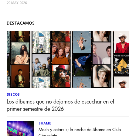
20 MAY 2026
junio, el Teatro Ictus será el escenario del esperado regreso
a
DESTACAMOS
DISCOS
Los álbumes que no dejamos de escuchar en el
primer semestre de 2026
SHAME
Mosh y catarsis; la noche de Shame en Club
Chocolate