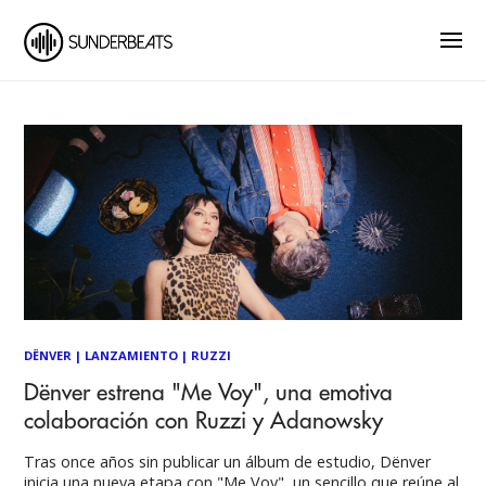
DËNVER
|
LANZAMIENTO
|
RUZZI
Dënver estrena "Me Voy", una emotiva
colaboración con Ruzzi y Adanowsky
Tras once años sin publicar un álbum de estudio, Dënver
inicia una nueva etapa con "Me Voy", un sencillo que reúne al