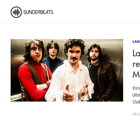
LAN
L
r
Má
Est
último show –oct
Clu
abr
08 J