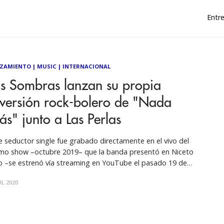
Entre
ZAMIENTO
|
MUSIC
|
INTERNACIONAL
as Sombras lanzan su propia
eversión rock-bolero de "Nada
s" junto a Las Perlas
e seductor single fue grabado directamente en el vivo del
ubre 2019– que la banda presentó en Niceto
b –se estrenó vía streaming en YouTube el pasado 19 de
il– y contó con el featuring del grupo femenino de boleros,
UL 2020
Las Perlas. Cuatro pampeanos en la ciudad, avanzando