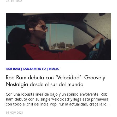
02 FEB 2022
interesante retratar esa vibra alternativa. Algunos se sienten
abrumados por cómo
ROB RAM
|
LANZAMIENTO
|
MUSIC
Rob Ram debuta con ‘Velocidad’: Groove y
Nostalgia desde el sur del mundo
Con una robusta línea de bajo y un sonido envolvente, Rob
Ram debuta con su single ‘Velocidad’ y llega esta primavera
con todo el chill del Indie Pop. "En la actualidad, crece la idea
de que el resto avanza más que uno. Sobre todo, en estos
16 NOV 2021
tiempos en que la