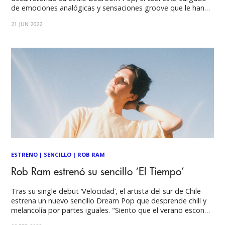
de emociones analógicas y sensaciones groove que le han
valido una buena recepción en la escena Indie. Indie suave,
21 JUN 2022
nostálgico y envolvente: algunas de las cosas+ que definen a
ESTRENO
|
SENCILLO
|
ROB RAM
Rob Ram estrenó su sencillo ‘El Tiempo’
Tras su single debut ‘Velocidad’, el artista del sur de Chile
estrena un nuevo sencillo Dream Pop que desprende chill y
melancolía por partes iguales. "Siento que el verano esconde
cosas detrás del típico panorama vacacional y me pareció