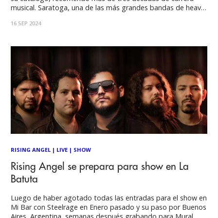
musical. Saratoga, una de las más grandes bandas de heavy
metal de España, volverá a Chile el próximo 17 de noviembre
16 SEP 2024
para presentarse en el escenario del clásico Teatro Cariola, y
RISING ANGEL
|
LIVE
|
SHOW
Rising Angel se prepara para show en La
Batuta
Luego de haber agotado todas las entradas para el show en
Mi Bar con Steelrage en Enero pasado y su paso por Buenos
Aires, Argentina, semanas después grabando para Mural