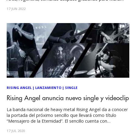
Session en Estudios ION, Rising Angel anuncia concierto en
17 JUN 2022
La Batuta junto a Neogénesis como invitados estelares. En
un año
RISING ANGEL
|
LANZAMIENTO
|
SINGLE
Rising Angel anuncia nuevo single y videoclip
La banda nacional de heavy metal Rising Angel da a conocer
la portada del próximo sencillo que llevará como título
“Mensajero de la Eternidad”. El sencillo cuenta con
imponente sonido y liricas pegantes para conquistar al
17 JUL 2020
público. "Lamentablemente hemos tenido que aplazar el