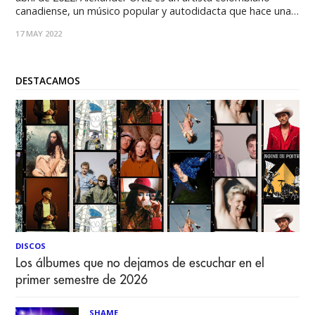
canadiense, un músico popular y autodidacta que hace una
década cofundó el grupo electro-punk "We are Wolves". El
17 MAY 2022
año 2000 editó junto a ellos 5 álbumes, varios EP y singles,
además
DESTACAMOS
DISCOS
Los álbumes que no dejamos de escuchar en el
primer semestre de 2026
SHAME