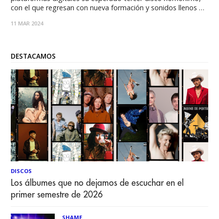
con el que regresan con nueva formación y sonidos llenos de
fuerza y fusión de los diversos estilos del rock y metal. El
11 MAR 2024
álbum “Radical” es un viaje muy intenso a través de 10
canciones
DESTACAMOS
DISCOS
Los álbumes que no dejamos de escuchar en el
primer semestre de 2026
SHAME