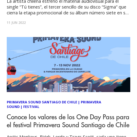
La artista chilena estrenó el material audiovisual para el
single “Tú tienes”, el tercer sencillo de su disco “Sigma” que
cierra la etapa promocional de su álbum número siete en su
discografía, instalándola en paralelo en el afamado
11 JUN 2022
encuentro europeo, Primavera Sound Barcelona. El nuevo
videoclip de Entrópica, ya se
PRIMAVERA SOUND SANTIAGO DE CHILE
|
PRIMAVERA
SOUND
|
FESTIVAL
Conoce los valores de los One Day Pass para
el festival Primavera Sound Santiago de Chile
Arctic Monkeys, Björk, Lorde y Travis Scott, cada uno tiene