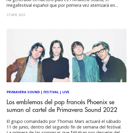
megafestival español que por primera vez aterrizará en
Santiago. ¿Cuándo y dónde se realizará? Aunque pocos
27 APR 2022
detalles se han revelado sobre la edición chilena del festival,
ya sabemos que el
PRIMAVERA SOUND
|
FESTIVAL
|
LIVE
Los emblemas del pop francés Phoenix se
suman al cartel de Primavera Sound 2022
El grupo comandado por Thomas Mars actuará el sábado
11 de junio, dentro del segundo fin de semana del festival.
La primera de las sorpresas que faltaban por desvelar del