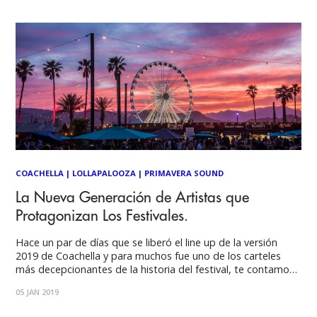
su próxima edición
COACHELLA
|
LOLLAPALOOZA
|
PRIMAVERA SOUND
La Nueva Generación de Artistas que
Protagonizan Los Festivales.
Hace un par de días que se liberó el line up de la versión
2019 de Coachella y para muchos fue uno de los carteles
más decepcionantes de la historia del festival, te contamos
en las siguientes líneas una opinión sobre lo que le podría
05 JAN 2019
estar pasando a la industria