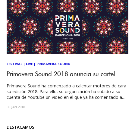
FESTIVAL
|
LIVE
|
PRIMAVERA SOUND
Primavera Sound 2018 anuncia su cartel
Primavera Sound ha comenzado a calentar motores de cara
su edición 2018. Para ello, su organización ha subido a su
cuenta de Youtube un video en el que ya ha comenzado a
desvelar el cartel del Primavera Sound 2018. El Primavera
30 JAN 2018
Sound de este año contará con cabezas de cartel
DESTACAMOS