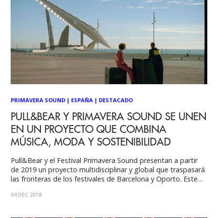
PRIMAVERA SOUND
|
ESPAÑA
|
DESTACADO
PULL&BEAR Y PRIMAVERA SOUND SE UNEN
EN UN PROYECTO QUE COMBINA
MÚSICA, MODA Y SOSTENIBILIDAD
Pull&Bear y el Festival Primavera Sound presentan a partir
de 2019 un proyecto multidisciplinar y global que traspasará
las fronteras de los festivales de Barcelona y Oporto. Este
proyecto implica que la marca del Grupo Inditex será el
04 DEC 2018
primer “eco-partner” del festival y lanzará en 2019 varias
colecciones