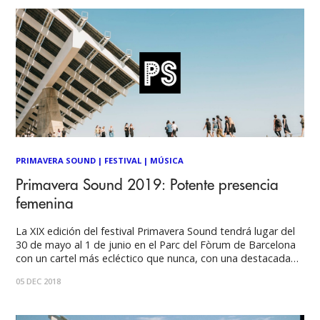
PRIMAVERA SOUND
|
FESTIVAL
|
MÚSICA
Primavera Sound 2019: Potente presencia
femenina
La XIX edición del festival Primavera Sound tendrá lugar del
30 de mayo al 1 de junio en el Parc del Fòrum de Barcelona
con un cartel más ecléctico que nunca, con una destacada
presencia femenina. El cartel ha sido desvelado hoy a través
05 DEC 2018
de Radio Primavera sound, la nueva