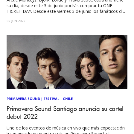
su día, desde este 3 de junio podrás comprar tu ONE
TICKET DAY. Desde este viernes 3 de junio los fanáticos de
Primavera Sound Santiago podrán comprar sus tickets
02 JUN 2022
diarios para ver a sus artistas favoritos. No te quedes sin
PRIMAVERA SOUND
|
FESTIVAL
|
CHILE
Primavera Sound Santiago anuncia su cartel
debut 2022
Uno de los eventos de música en vivo que más expectación
ha generado en nuestro país es Primavera Sound, el