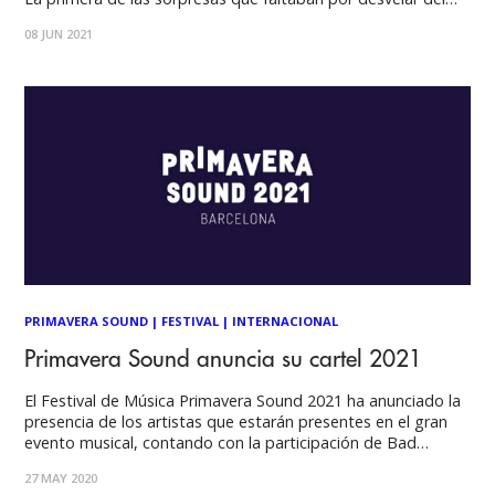
monumental cartel de Primavera Sound 2022 Barcelona -
08 JUN 2021
Sant Adrià llega desde Versalles: Phoenix, uno de los grupos
que han
PRIMAVERA SOUND
|
FESTIVAL
|
INTERNACIONAL
Primavera Sound anuncia su cartel 2021
El Festival de Música Primavera Sound 2021 ha anunciado la
presencia de los artistas que estarán presentes en el gran
evento musical, contando con la participación de Bad
Bunny, Gorillaz, Tame Impala, y muchos otros más. Hace
27 MAY 2020
unas horas, la organización del festival anunció el cartel de