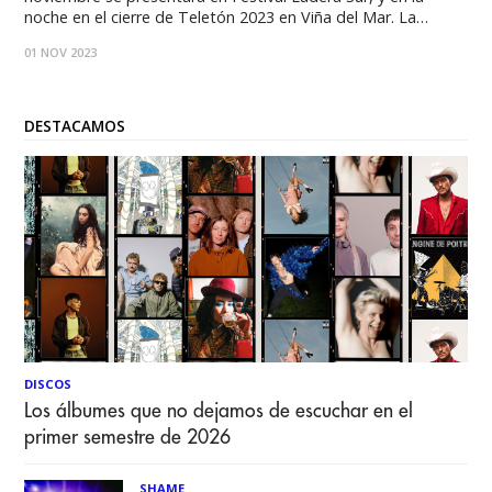
noche en el cierre de Teletón 2023 en Viña del Mar. La
cantante y compositora chilena KYA, continúa con su gran
01 NOV 2023
año, y ha sido nominada en la categoría "Artista
DESTACAMOS
DISCOS
Los álbumes que no dejamos de escuchar en el
primer semestre de 2026
SHAME