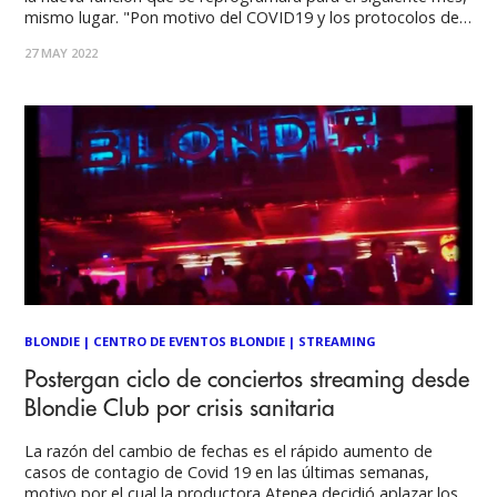
mismo lugar. "Pon motivo del COVID19 y los protocolos de
seguridad vigentes, sentimos comunicarles que el show de
27 MAY 2022
Zoe Gotusso previsto este sábado 28 de mayo será
reprogramado para el Jueves
BLONDIE
|
CENTRO DE EVENTOS BLONDIE
|
STREAMING
Postergan ciclo de conciertos streaming desde
Blondie Club por crisis sanitaria
La razón del cambio de fechas es el rápido aumento de
casos de contagio de Covid 19 en las últimas semanas,
motivo por el cual la productora Atenea decidió aplazar los