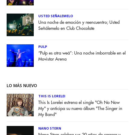
USTED SEÑALEMELO
Una noche de emoción y reencuentro; Usted
Señálemelo en Club Chocolate
PULP
“Pulp es otra weá”: Una noche imborrable en el
Movistar Arena
LO MÁS NUEVO
THIS IS LORELEI
This Is Lorelei estrena el single "Oh No Now
My" y anticipa su nuevo álbum "The Singer in
My Band"
NANO STERN
Nano Stern celebra sus 20 años de carrera y