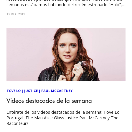
semanas estábamos hablando del recién estrenado “Halo”,
segundo disco del dúo chileno De Mónaco, que sigue
12 DEC 2019
sumando buenas críticas por parte de los medios, y ahora
nos presentan “Hijos del silencio”, primera
TOVE LO
|
JUSTICE
|
PAUL MCCARTNEY
Videos destacados de la semana
Entérate de los videos destacados de la semana: Tove Lo
Portugal. The Man Alice Glass Justice Paul McCartney The
Raconteurs