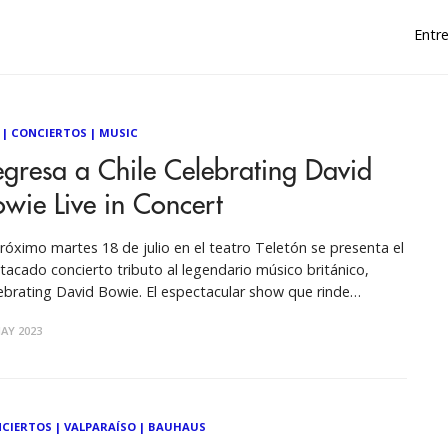
Entre
|
CONCIERTOS
|
MUSIC
gresa a Chile Celebrating David
wie Live in Concert
próximo martes 18 de julio en el teatro Teletón se presenta el
tacado concierto tributo al legendario músico británico,
ebrating David Bowie. El espectacular show que rinde
ores a una de las máximas voces, indiscutible ícono de la
AY 2023
tura pop, contará con Peter Murphy de la banda Bauhaus y
CIERTOS
|
VALPARAÍSO
|
BAUHAUS