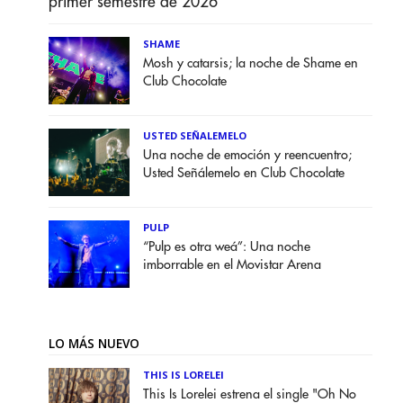
primer semestre de 2026
SHAME
Mosh y catarsis; la noche de Shame en
Club Chocolate
USTED SEÑALEMELO
Una noche de emoción y reencuentro;
Usted Señálemelo en Club Chocolate
PULP
“Pulp es otra weá”: Una noche
imborrable en el Movistar Arena
LO MÁS NUEVO
THIS IS LORELEI
This Is Lorelei estrena el single "Oh No