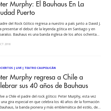
ter Murphy: El Bauhaus En La
iudad Puerto
padre del Rock Gótico regresa a nuestro a país junto a David J.
a presentar el debut de la leyenda gótica en Santiago y en
paraíso. Bauhaus es una banda inglesa de los años ochenta
cursora del estilo gótico, con un sonido dirigido al glam-rock,
CT 2018
k, post-punk y el
CIERTOS
|
LIVE
|
TEATRO CAUPOLICÁN
ter Murphy regresa a Chile a
elebrar sus 40 años de Bauhaus
lve a Chile el padre del rock gótico: Peter Murphy, esta vez
 una gira especial en que celebra los 40 años de la formación
Bauhaus, la banda pionera y más emblemática del estilo, de