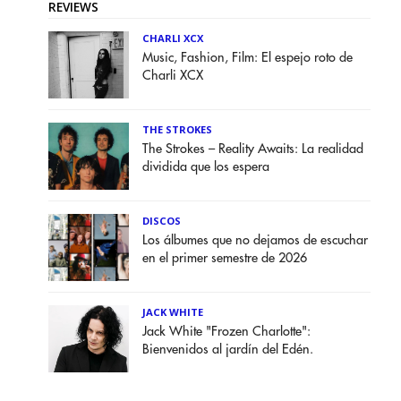
REVIEWS
CHARLI XCX
Music, Fashion, Film: El espejo roto de
Charli XCX
THE STROKES
The Strokes – Reality Awaits: La realidad
dividida que los espera
DISCOS
Los álbumes que no dejamos de escuchar
en el primer semestre de 2026
JACK WHITE
Jack White "Frozen Charlotte":
Bienvenidos al jardín del Edén.