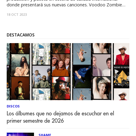
donde presentará sus nuevas canciones. Voodoo Zombie
vuelve con una espectacular fiesta de Halloween, donde
18 OCT 2023
todos los años sorprende con nuevos artistas y, esta vez,
suma invitados internacionales, en una noche llena
DESTACAMOS
DISCOS
Los álbumes que no dejamos de escuchar en el
primer semestre de 2026
SHAME