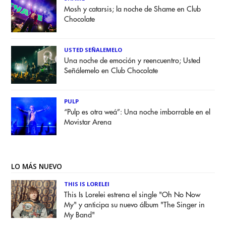
Mosh y catarsis; la noche de Shame en Club
Chocolate
USTED SEÑALEMELO
Una noche de emoción y reencuentro; Usted
Señálemelo en Club Chocolate
PULP
“Pulp es otra weá”: Una noche imborrable en el
Movistar Arena
LO MÁS NUEVO
THIS IS LORELEI
This Is Lorelei estrena el single "Oh No Now
My" y anticipa su nuevo álbum "The Singer in
My Band"