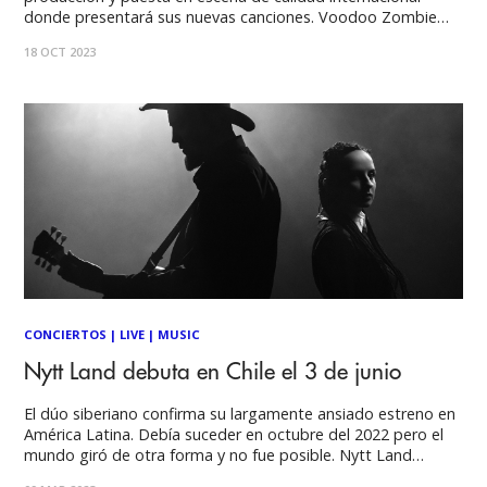
donde presentará sus nuevas canciones. Voodoo Zombie
vuelve con una espectacular fiesta de Halloween, donde
18 OCT 2023
todos los años sorprende con nuevos artistas y, esta vez,
suma invitados internacionales, en una noche llena
CONCIERTOS
|
LIVE
|
MUSIC
Nytt Land debuta en Chile el 3 de junio
El dúo siberiano confirma su largamente ansiado estreno en
América Latina. Debía suceder en octubre del 2022 pero el
mundo giró de otra forma y no fue posible. Nytt Land
prometió que apenas pudieran, cumplirían la palabra de