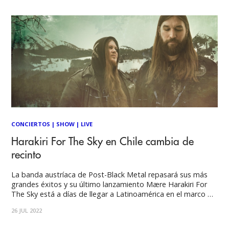
fanáticos de este lado del
CONCIERTOS
|
SHOW
|
LIVE
Harakiri For The Sky en Chile cambia de
recinto
La banda austríaca de Post-Black Metal repasará sus más
grandes éxitos y su último lanzamiento Mære Harakiri For
The Sky está a días de llegar a Latinoamérica en el marco de
la gira promocional de su disco Mære. Una cita imperdible y
26 JUL 2022
que cambiará de recinto para dar una mejor