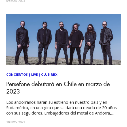
09 MAR 2023
venir y este 3 de junio en Club RBX finalmente llegarán a
CONCIERTOS
|
LIVE
|
CLUB RBX
Persefone debutará en Chile en marzo de
2023
Los andorranos harán su estreno en nuestro país y en
Sudamérica, en una gira que saldará una deuda de 20 años
con sus seguidores. Embajadores del metal de Andorra,
Persefone finalmente llegará a nuestro continente para
30 NOV 2022
presentarse por primera vez ante sus pacientes y leales