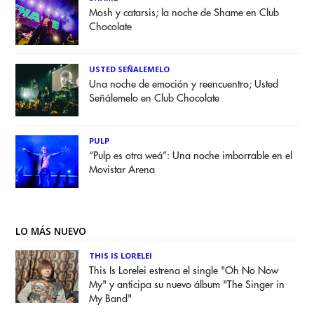
Mosh y catarsis; la noche de Shame en Club
Chocolate
USTED SEÑALEMELO
Una noche de emoción y reencuentro; Usted
Señálemelo en Club Chocolate
PULP
“Pulp es otra weá”: Una noche imborrable en el
Movistar Arena
LO MÁS NUEVO
THIS IS LORELEI
This Is Lorelei estrena el single "Oh No Now
My" y anticipa su nuevo álbum "The Singer in
My Band"