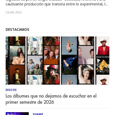
cautivante producción que transita entre lo experimental, lo
acústico y el soul. OXI es el proyecto solista de Trinidad
24 JAN 2022
Ribba, psicóloga y música chilena de 26 años que
actualmente reside en Barcelona, España. A
DESTACAMOS
DISCOS
Los álbumes que no dejamos de escuchar en el
primer semestre de 2026
SHAME