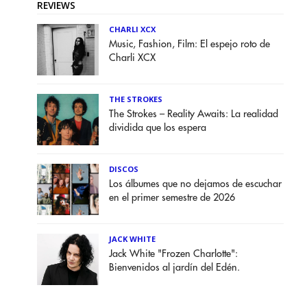
REVIEWS
CHARLI XCX
Music, Fashion, Film: El espejo roto de
Charli XCX
THE STROKES
The Strokes – Reality Awaits: La realidad
dividida que los espera
DISCOS
Los álbumes que no dejamos de escuchar
en el primer semestre de 2026
JACK WHITE
Jack White "Frozen Charlotte":
Bienvenidos al jardín del Edén.