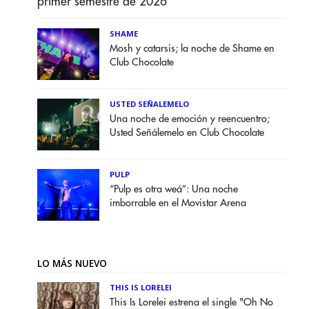
primer semestre de 2026
SHAME
Mosh y catarsis; la noche de Shame en
Club Chocolate
USTED SEÑALEMELO
Una noche de emoción y reencuentro;
Usted Señálemelo en Club Chocolate
PULP
“Pulp es otra weá”: Una noche
imborrable en el Movistar Arena
LO MÁS NUEVO
THIS IS LORELEI
This Is Lorelei estrena el single "Oh No