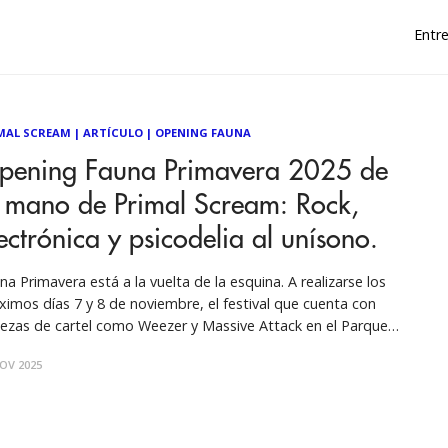
Entre
MAL SCREAM
|
ARTÍCULO
|
OPENING FAUNA
pening Fauna Primavera 2025 de
a mano de Primal Scream: Rock,
ectrónica y psicodelia al unísono.
na Primavera está a la vuelta de la esquina. A realizarse los
ximos días 7 y 8 de noviembre, el festival que cuenta con
ezas de cartel como Weezer y Massive Attack en el Parque
dad Empresarial no encontró nada mejor que calentar los
OV 2025
ores al evento con un imperdible