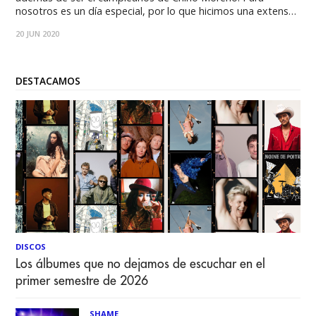
nosotros es un día especial, por lo que hicimos una extenso
review del disco, y aprovechando, la discografía completa de
20 JUN 2020
Deftones, repasando sus orígenes, su evolución y algunas
entrevistas. Por Matías
DESTACAMOS
DISCOS
Los álbumes que no dejamos de escuchar en el
primer semestre de 2026
SHAME