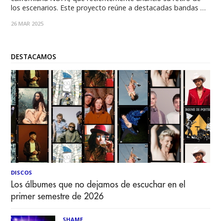
los escenarios. Este proyecto reúne a destacadas bandas de
la escena punk nacional como Soporte Técnico, Pegotes,
26 MAR 2025
Última Cita, Kilterrier, Talking Props, The Tatas, A la Mala,
Simboklista, Playa Colérica, Negligente,
DESTACAMOS
DISCOS
Los álbumes que no dejamos de escuchar en el
primer semestre de 2026
SHAME