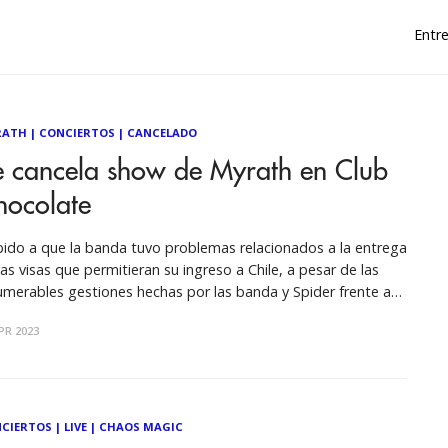
Entre
RATH
|
CONCIERTOS
|
CANCELADO
e cancela show de Myrath en Club
hocolate
ido a que la banda tuvo problemas relacionados a la entrega
las visas que permitieran su ingreso a Chile, a pesar de las
umerables gestiones hechas por las banda y Spider frente a
 autoridades respectivas, lamentablemente no podrá llevarse
PR 2023
abo el concierto de Myrath programado para este
CIERTOS
|
LIVE
|
CHAOS MAGIC