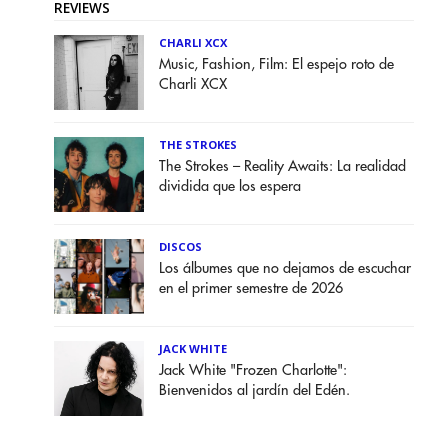
REVIEWS
CHARLI XCX
Music, Fashion, Film: El espejo roto de
Charli XCX
THE STROKES
The Strokes – Reality Awaits: La realidad
dividida que los espera
DISCOS
Los álbumes que no dejamos de escuchar
en el primer semestre de 2026
JACK WHITE
Jack White "Frozen Charlotte":
Bienvenidos al jardín del Edén.