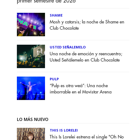
primer semestre de 2026
SHAME
Mosh y catarsis; la noche de Shame en
Club Chocolate
USTED SEÑALEMELO
Una noche de emoción y reencuentro;
Usted Señálemelo en Club Chocolate
PULP
“Pulp es otra weá”: Una noche
imborrable en el Movistar Arena
LO MÁS NUEVO
THIS IS LORELEI
This Is Lorelei estrena el single "Oh No