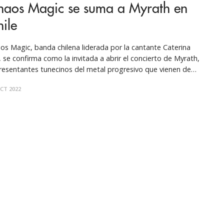
haos Magic se suma a Myrath en
ile
os Magic, banda chilena liderada por la cantante Caterina
, se confirma como la invitada a abrir el concierto de Myrath,
resentantes tunecinos del metal progresivo que vienen de
a por primera vez a Sudamérica y que incluirán a Santiago en
CT 2022
a oportunidad. Activos como banda desde 2015, Chaos
ic