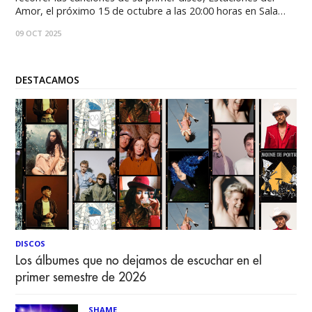
Amor, el próximo 15 de octubre a las 20:00 horas en Sala
Master de la Radio Universidad de Chile. La presentación
09 OCT 2025
será transmitida en vivo por el 102.
DESTACAMOS
DISCOS
Los álbumes que no dejamos de escuchar en el
primer semestre de 2026
SHAME