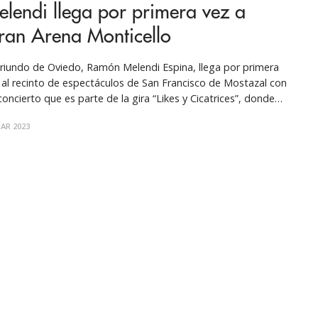
lendi llega por primera vez a
ran Arena Monticello
oriundo de Oviedo, Ramón Melendi Espina, llega por primera
 al recinto de espectáculos de San Francisco de Mostazal con
concierto que es parte de la gira “Likes y Cicatrices”, donde
senta su nuevo disco del mismo nombre y repasa sus
AR 2023
ndes éxitos. La cita con los chilenos