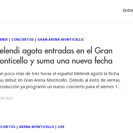
Entre
ENDI
|
CONCIERTOS
|
GRAN ARENA MONTICELLO
elendi agota entradas en el Gran
onticello y suma una nueva fecha
un poco más de tres horas el español Melendi agotó la fecha
su debut en Gran Arena Monticello. Debido al éxito de ventas
producción ya programó un nuevo concierto para el viernes 19
mayo desde las 21.00 horas. Las entradas se pondrán a la
AR 2023
ta
CIERTOS
|
ARENA MONTICELLO
|
LIVE