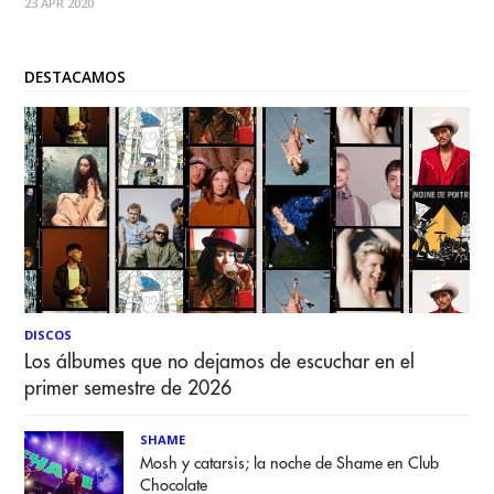
23 APR 2020
Chile. Debido a la contingencia mundial se desarrollan cada
día, una serie de actividades que
DESTACAMOS
DISCOS
Los álbumes que no dejamos de escuchar en el
primer semestre de 2026
SHAME
Mosh y catarsis; la noche de Shame en Club
Chocolate