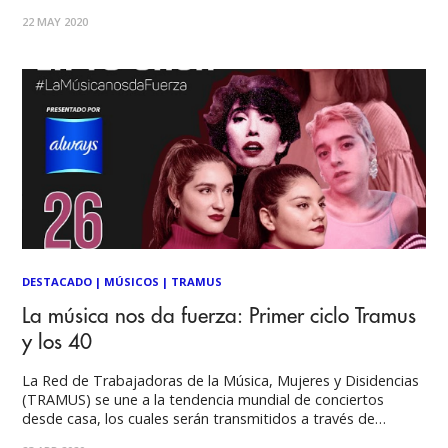
corresponde al segundo adelanto de Malú en lo que va del
22 MAY 2020
2020, fue lanzado junto a su videoclip grabado en plena
pandemia por COVID-19, y
DESTACADO
|
MÚSICOS
|
TRAMUS
La música nos da fuerza: Primer ciclo Tramus
y los 40
La Red de Trabajadoras de la Música, Mujeres y Disidencias
(TRAMUS) se une a la tendencia mundial de conciertos
desde casa, los cuales serán transmitidos a través de
diversas emisoras y plataformas de Iberoamericana Radio