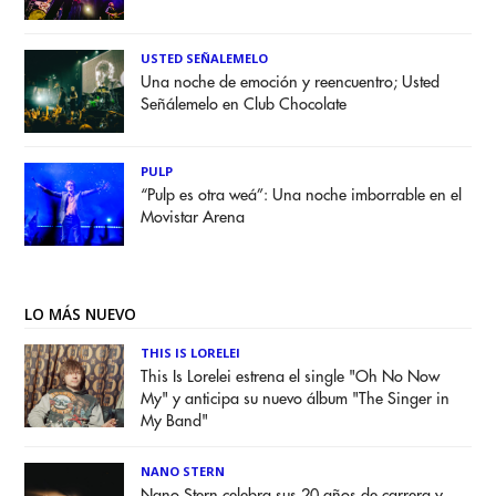
USTED SEÑALEMELO
Una noche de emoción y reencuentro; Usted
Señálemelo en Club Chocolate
PULP
“Pulp es otra weá”: Una noche imborrable en el
Movistar Arena
LO MÁS NUEVO
THIS IS LORELEI
This Is Lorelei estrena el single "Oh No Now
My" y anticipa su nuevo álbum "The Singer in
My Band"
NANO STERN
Nano Stern celebra sus 20 años de carrera y