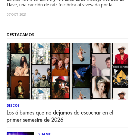
Llave, una canción de raíz folclórica atravesada por la
psicodelia y un magnético sonido experimental. El
07 OCT 2021
protagonista charango con pedal eléctrico es una invitación
a conectarse al -trance de bruja en el que
DESTACAMOS
DISCOS
Los álbumes que no dejamos de escuchar en el
primer semestre de 2026
SHAME