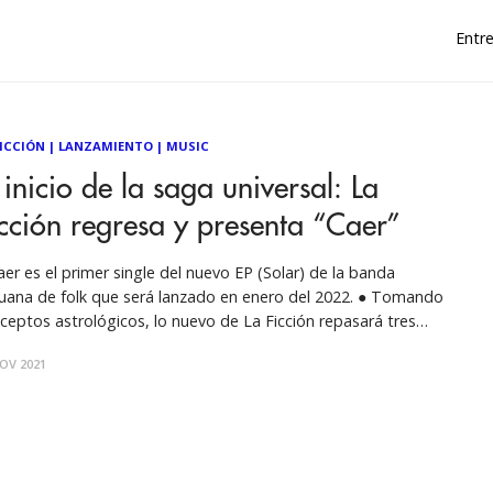
Entre
FICCIÓN
|
LANZAMIENTO
|
MUSIC
 inicio de la saga universal: La
cción regresa y presenta “Caer”
aer es el primer single del nuevo EP (Solar) de la banda
uana de folk que será lanzado en enero del 2022. ● Tomando
ceptos astrológicos, lo nuevo de La Ficción repasará tres
sodios representados en los próximos EPs: Solar, Lunar y
OV 2021
Ascendente. En diferentes situaciones de la vida, caer siempre