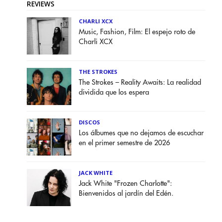
REVIEWS
CHARLI XCX
Music, Fashion, Film: El espejo roto de
Charli XCX
THE STROKES
The Strokes – Reality Awaits: La realidad
dividida que los espera
DISCOS
Los álbumes que no dejamos de escuchar
en el primer semestre de 2026
JACK WHITE
Jack White "Frozen Charlotte":
Bienvenidos al jardín del Edén.