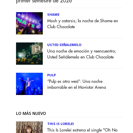
primer semestre de 2026
SHAME
Mosh y catarsis; la noche de Shame en
Club Chocolate
USTED SEÑALEMELO
Una noche de emoción y reencuentro;
Usted Señálemelo en Club Chocolate
PULP
“Pulp es otra weá”: Una noche
imborrable en el Movistar Arena
LO MÁS NUEVO
THIS IS LORELEI
This Is Lorelei estrena el single "Oh No