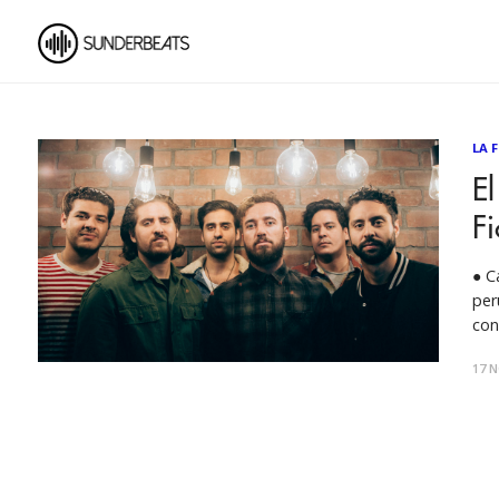
LA 
El
Fi
● C
per
con
epi
17 N