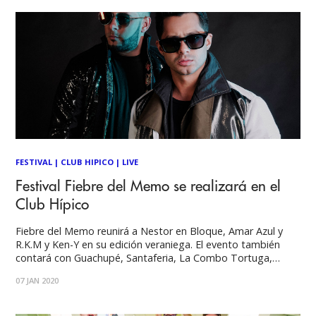
FESTIVAL
|
CLUB HIPICO
|
LIVE
Festival Fiebre del Memo se realizará en el
Club Hípico
Fiebre del Memo reunirá a Nestor en Bloque, Amar Azul y
R.K.M y Ken-Y en su edición veraniega. El evento también
contará con Guachupé, Santaferia, La Combo Tortuga,
Garras de Amor, Bloque 8, entre otros El verano ya llegó y
07 JAN 2020
necesitamos disfrutarlo! La “Fiebre del Memo” se tomará