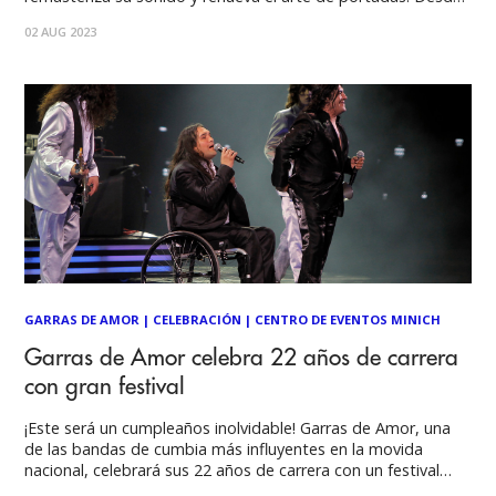
este viernes 28 de julio está disponible en disquerías
02 AUG 2023
nuevamente el variopinto disco “Homenaje a Los Jaivas”,
que ha sido
GARRAS DE AMOR
|
CELEBRACIÓN
|
CENTRO DE EVENTOS MINICH
Garras de Amor celebra 22 años de carrera
con gran festival
¡Este será un cumpleaños inolvidable! Garras de Amor, una
de las bandas de cumbia más influyentes en la movida
nacional, celebrará sus 22 años de carrera con un festival
donde se reunirá lo mejor de la música nacional e