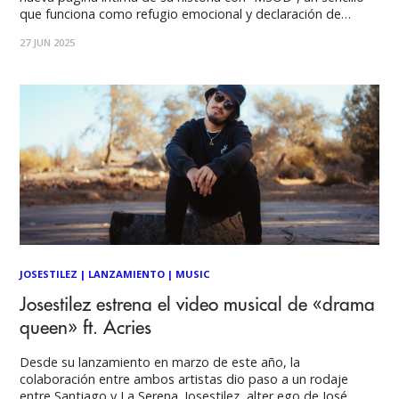
que funciona como refugio emocional y declaración de
principios frente a los embates de la ansiedad creativa. El
27 JUN 2025
videoclip que lo acompaña, lleno de pequeños momentos
cotidianos, cristaliza una visión honesta de
JOSESTILEZ
|
LANZAMIENTO
|
MUSIC
Josestilez estrena el video musical de «drama
queen» ft. Acries
Desde su lanzamiento en marzo de este año, la
colaboración entre ambos artistas dio paso a un rodaje
entre Santiago y La Serena. Josestilez, alter ego de José