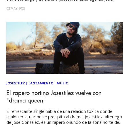
González, es un rapero oriundo de la zona norte de Chile.
02 MAY 2022
Estrenó su primer álbum de corta duración en el año 2015
JOSESTILEZ
|
LANZAMIENTO
|
MUSIC
El rapero nortino Josestilez vuelve con
"drama queen"
El refrescante single habla de una relación tóxica donde
cualquier situación se precipita al drama. Josestilez, alter ego
de José González, es un rapero oriundo de la zona norte de
Chile. Estrenó su primer álbum de corta duración en el año