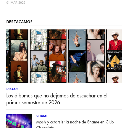
01 MAR 2022
2015 titulado “Vive”, para luego en el 2017 re
DESTACAMOS
DISCOS
Los álbumes que no dejamos de escuchar en el
primer semestre de 2026
SHAME
Mosh y catarsis; la noche de Shame en Club
Chocolate