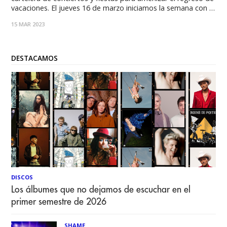
vacaciones. El jueves 16 de marzo iniciamos la semana con el
prometedor dúo nacional José Vicentes que estará
15 MAR 2023
presentando un adelanto de su próximo disco "Inventar",
conformado por Vicente y José Tomás.
DESTACAMOS
DISCOS
Los álbumes que no dejamos de escuchar en el
primer semestre de 2026
SHAME