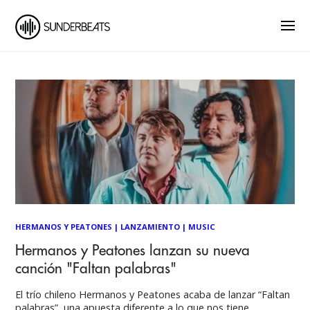
HERMANOS Y PEATONES
|
LANZAMIENTO
|
MUSIC
Hermanos y Peatones lanzan su nueva
canción "Faltan palabras"
El trío chileno Hermanos y Peatones acaba de lanzar “Faltan
palabras”, una apuesta diferente a lo que nos tiene