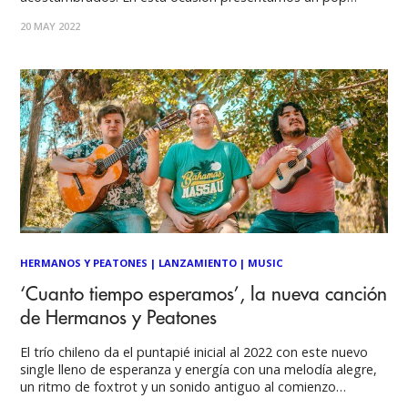
romántico, más lento y reflexivo. Portada: Isabella Montesi
20 MAY 2022
“Faltan palabras” expresa la intimidad de una pareja y sus
sentimientos involucrados, cómo pueden generar una
HERMANOS Y PEATONES
|
LANZAMIENTO
|
MUSIC
‘Cuanto tiempo esperamos’, la nueva canción
de Hermanos y Peatones
El trío chileno da el puntapié inicial al 2022 con este nuevo
single lleno de esperanza y energía con una melodía alegre,
un ritmo de foxtrot y un sonido antiguo al comienzo
emulando la sintonización de una radio. Hermanos y