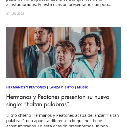
acostumbrados. En esta ocasión presentamos un pop
romántico, más lento y reflexivo. “Faltan palabras” expresa
01 JUN 2022
la intimidad de una pareja y sus sentimientos involucrados,
cómo pueden generar una intimidad más allá
HERMANOS Y PEATONES
|
LANZAMIENTO
|
MUSIC
Hermanos y Peatones presentan su nuevo
single: “Faltan palabras”
El trío chileno Hermanos y Peatones acaba de lanzar “Faltan
palabras”, una apuesta diferente a lo que nos tiene
acostumbrados. En esta ocasión presentamos un pop