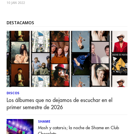
10 JAN 2022
Peatones realiza una enérgica dedicatoria a todo el futuro
que
DESTACAMOS
DISCOS
Los álbumes que no dejamos de escuchar en el
primer semestre de 2026
SHAME
Mosh y catarsis; la noche de Shame en Club
Chocolate