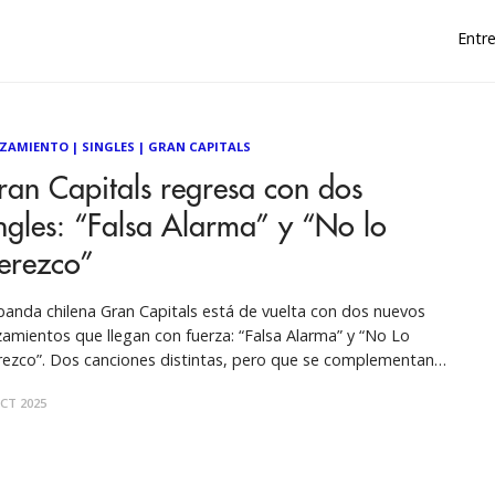
Entre
ZAMIENTO
|
SINGLES
|
GRAN CAPITALS
an Capitals regresa con dos
ngles: “Falsa Alarma” y “No lo
erezco”
banda chilena Gran Capitals está de vuelta con dos nuevos
zamientos que llegan con fuerza: “Falsa Alarma” y “No Lo
ezco”. Dos canciones distintas, pero que se complementan y
stran el regreso del grupo a un sonido más directo, intenso
CT 2025
leno de energía. Ambos singles son un adelanto