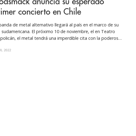
odsmack anuncia su esperado
imer concierto en Chile
banda de metal alternativo llegará al país en el marco de su
a sudamericana. El próximo 10 de noviembre, el en Teatro
policán, el metal tendrá una imperdible cita con la poderosa
upación norteamericana, Godsmack. Este concierto, marca el
UL 2022
ut de la banda en nuestro país, que llega por