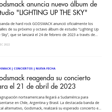
odsmack anuncia nuevo álbum de
studio "LIGHTING UP THE SKY"
banda de hard rock GODSMACK anunció oficialmente los
alles de su próximo y octavo álbum de estudio “Lighting Up
 Sky”, que se lanzará el 24 de febrero de 2023 a través de
nds Rise” (2018), disco
EC 2022
dialmente aclamado y certificado oro, que
DSMACK
|
CONCIERTOS
|
NUEVA FECHA
odsmack reagenda su concierto
ra el 21 de abril de 2023
agrupación norteamericana llegará a Sudamérica para
sentarse en Chile, Argentina y Brasil. La destacada banda de
al alternativo, Godsmack, realizará su esperado concierto en