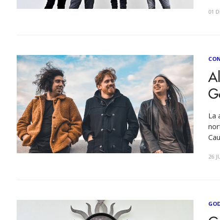
Chi
01 D
los
apl
CON
Al
G
La 
nor
Cau
pre
26 J
nov
fan
GO