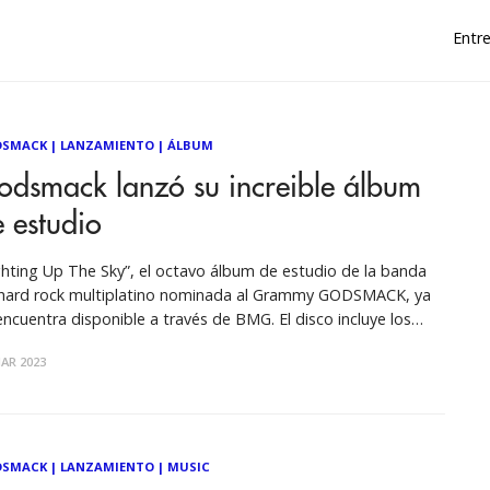
Entre
DSMACK
|
LANZAMIENTO
|
ÁLBUM
odsmack lanzó su increible álbum
 estudio
ghting Up The Sky”, el octavo álbum de estudio de la banda
hard rock multiplatino nominada al Grammy GODSMACK, ya
cuentra disponible a través de BMG. El disco incluye los
as ya publicados You And I y Surrender, single que alcanzó el
AR 2023
ero 1 en las radios de
DSMACK
|
LANZAMIENTO
|
MUSIC