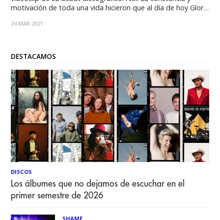
motivación de toda una vida hicieron que al día de hoy Gloria
Allel se convierta en una de las voces femeninas más
24 MAR 2021
representativas dentro de la escena de rap en Chile. Su
DESTACAMOS
DISCOS
Los álbumes que no dejamos de escuchar en el
primer semestre de 2026
SHAME