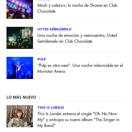
Mosh y catarsis; la noche de Shame en Club
Chocolate
USTED SEÑALEMELO
Una noche de emoción y reencuentro; Usted
Señálemelo en Club Chocolate
PULP
“Pulp es otra weá”: Una noche imborrable en el
Movistar Arena
LO MÁS NUEVO
THIS IS LORELEI
This Is Lorelei estrena el single "Oh No Now
My" y anticipa su nuevo álbum "The Singer in
My Band"