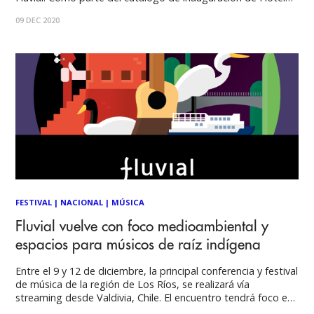
Records, la banda española Hogar llega a la cuarta edición
09 DEC 2020
de Fluvial, festival y mercado internacional de la música que
cada año se realiza
FESTIVAL
|
NACIONAL
|
MÚSICA
Fluvial vuelve con foco medioambiental y
espacios para músicos de raíz indígena
Entre el 9 y 12 de diciembre, la principal conferencia y festival
de música de la región de Los Ríos, se realizará vía
streaming desde Valdivia, Chile. El encuentro tendrá foco en
diversos temas de la industria musical alrededor de 3 pilares: