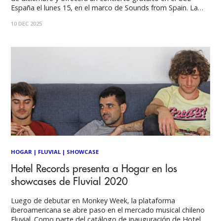
España el lunes 15, en el marco de Sounds from Spain. La
cantautora alicantina María Ruiz, radicada en Madrid desde
10 DEC 2025
hace casi una década, llega a Chile para presentar su
proyecto
HOGAR
|
FLUVIAL
|
SHOWCASE
Hotel Records presenta a Hogar en los
showcases de Fluvial 2020
Luego de debutar en Monkey Week, la plataforma
iberoamericana se abre paso en el mercado musical chileno
Fluvial. Como parte del catálogo de inauguración de Hotel