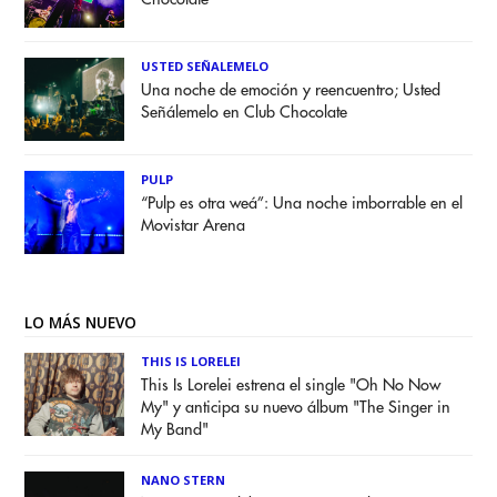
USTED SEÑALEMELO
Una noche de emoción y reencuentro; Usted
Señálemelo en Club Chocolate
PULP
“Pulp es otra weá”: Una noche imborrable en el
Movistar Arena
LO MÁS NUEVO
THIS IS LORELEI
This Is Lorelei estrena el single "Oh No Now
My" y anticipa su nuevo álbum "The Singer in
My Band"
NANO STERN