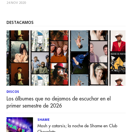
24 NOV 2020
sustentabilidad ambiental, primeras naciones y la
reactivación del
DESTACAMOS
DISCOS
Los álbumes que no dejamos de escuchar en el
primer semestre de 2026
SHAME
Mosh y catarsis; la noche de Shame en Club
Chocolate