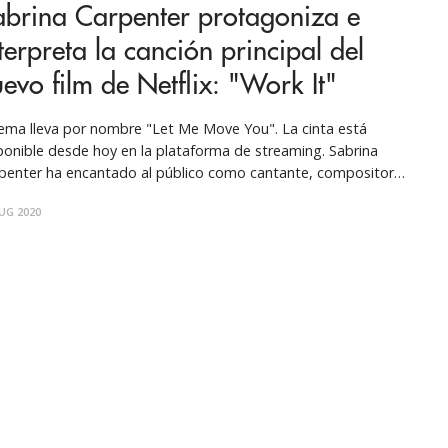
abrina Carpenter protagoniza e
terpreta la canción principal del
evo film de Netflix: "Work It"
ema lleva por nombre "Let Me Move You". La cinta está
ponible desde hoy en la plataforma de streaming. Sabrina
penter ha encantado al público como cantante, compositora,
riz, diseñadora e ícono de la moda. Su trabajo en televisión y
UG 2020
e abarca desde protagonizar "Girl Meets World" hasta el