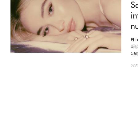
S
in
nu
El t
dis
Car
act
07 A
cin