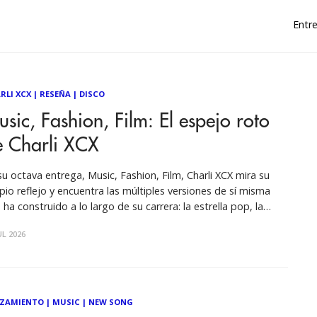
Entre
RLI XCX
|
RESEÑA
|
DISCO
sic, Fashion, Film: El espejo roto
e Charli XCX
su octava entrega, Music, Fashion, Film, Charli XCX mira su
pio reflejo y encuentra las múltiples versiones de sí misma
 ha construido a lo largo de su carrera: la estrella pop, la
ista experimental y el personaje público. Un álbum sobre
UL 2026
ar, reinventarse y enfrentarse a una paradoja
ZAMIENTO
|
MUSIC
|
NEW SONG