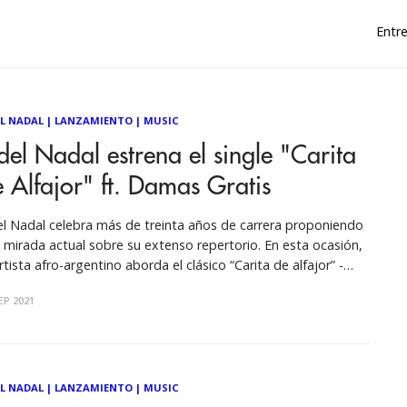
Entre
EL NADAL
|
LANZAMIENTO
|
MUSIC
del Nadal estrena el single "Carita
 Alfajor" ft. Damas Gratis
el Nadal celebra más de treinta años de carrera proponiendo
 mirada actual sobre su extenso repertorio. En esta ocasión,
artista afro-argentino aborda el clásico “Carita de alfajor” -
ción incluida originalmente en el álbum Emocionado (2007,
EP 2021
art Discos)- junto a Damas Gratis. El resultado de la unión
ical
EL NADAL
|
LANZAMIENTO
|
MUSIC