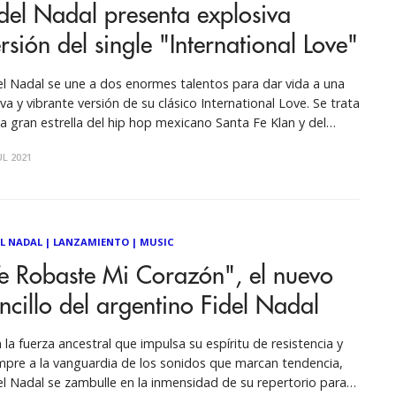
del Nadal presenta explosiva
rsión del single "International Love"
el Nadal se une a dos enormes talentos para dar vida a una
va y vibrante versión de su clásico International Love. Se trata
la gran estrella del hip hop mexicano Santa Fe Klan y del
uisito e innovador Instituto Mexicano del Sonido, de Camilo
UL 2021
a. Juntos, estos tres
EL NADAL
|
LANZAMIENTO
|
MUSIC
e Robaste Mi Corazón", el nuevo
ncillo del argentino Fidel Nadal
 la fuerza ancestral que impulsa su espíritu de resistencia y
mpre a la vanguardia de los sonidos que marcan tendencia,
el Nadal se zambulle en la inmensidad de su repertorio para