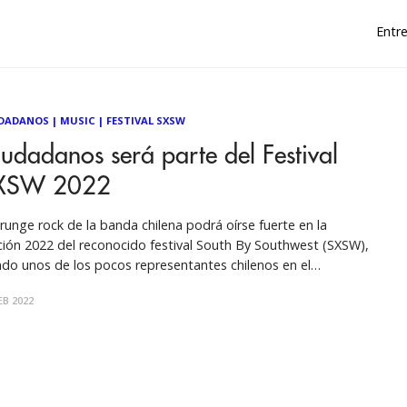
Entre
DADANOS
|
MUSIC
|
FESTIVAL SXSW
udadanos será parte del Festival
XSW 2022
grunge rock de la banda chilena podrá oírse fuerte en la
ción 2022 del reconocido festival South By Southwest (SXSW),
ndo unos de los pocos representantes chilenos en el
tamen. Además, la banda ha confirmado un show de
EB 2022
pedida de Chile junto a los ganadores de los Premios Pulsar