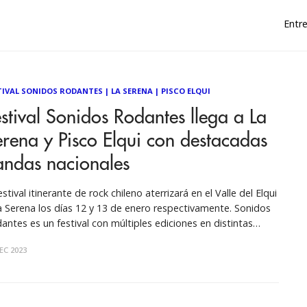
Entre
TIVAL SONIDOS RODANTES
|
LA SERENA
|
PISCO ELQUI
stival Sonidos Rodantes llega a La
rena y Pisco Elqui con destacadas
andas nacionales
estival itinerante de rock chileno aterrizará en el Valle del Elqui
a Serena los días 12 y 13 de enero respectivamente. Sonidos
antes es un festival con múltiples ediciones en distintas
dades del país. En el año 2022 recorrieron cuatro regiones con
EC 2023
das de primer nivel, logrando descentralizar