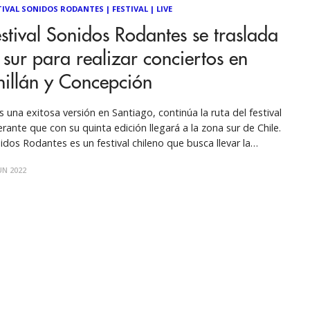
TIVAL SONIDOS RODANTES
|
FESTIVAL
|
LIVE
stival Sonidos Rodantes se traslada
 sur para realizar conciertos en
illán y Concepción
s una exitosa versión en Santiago, continúa la ruta del festival
nerante que con su quinta edición llegará a la zona sur de Chile.
idos Rodantes es un festival chileno que busca llevar la
ica de diversos artistas a distintos rincones del país, para así
UN 2022
erar redes de trabajo y