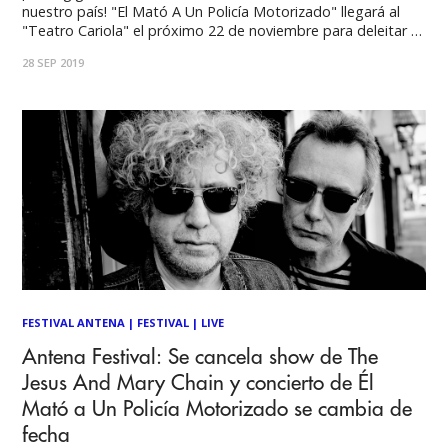
nuestro país! "El Mató A Un Policía Motorizado" llegará al
"Teatro Cariola" el próximo 22 de noviembre para deleitar a
sus fanáticos locales con todos sus grandes éxitos. La
28 SEP 2019
jornada también contará con la actuación de los trasandinos
"Perras On The
FESTIVAL ANTENA
|
FESTIVAL
|
LIVE
Antena Festival: Se cancela show de The
Jesus And Mary Chain y concierto de Él
Mató a Un Policía Motorizado se cambia de
fecha