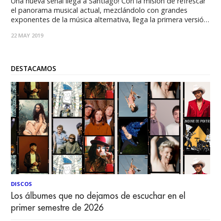
Una nueva señal llega a Santiago! Con la misión de refrescar
el panorama musical actual, mezclándolo con grandes
exponentes de la música alternativa, llega la primera versión
del Festival Antena. La propuesta se tomará la capital los
22 MAY 2019
próximos 29 y 30 de junio, ocupando a Teatro Coliseo como
centros de
DESTACAMOS
DISCOS
Los álbumes que no dejamos de escuchar en el
primer semestre de 2026