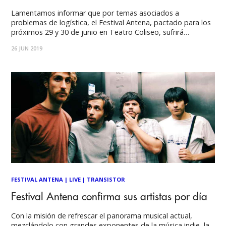
Lamentamos informar que por temas asociados a
problemas de logística, el Festival Antena, pactado para los
próximos 29 y 30 de junio en Teatro Coliseo, sufrirá
modificaciones en ambas de sus jornadas. El espectáculo de
26 JUN 2019
la banda escocesa The Jesus And Mary Chain, la cual
encabezaría la primera fecha del
FESTIVAL ANTENA
|
LIVE
|
TRANSISTOR
Festival Antena confirma sus artistas por día
Con la misión de refrescar el panorama musical actual,
mezclándolo con grandes exponentes de la música indie, la