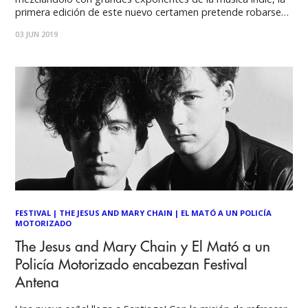
primera edición de este nuevo certamen pretende robarse
las miradas de los santiaguinos el próximo 29 y 30 de junio,
03 JUN 2019
ocupando a Teatro Coliseo como centros de operaciones.
Tras una exitosa venta
FESTIVAL
|
THE JESUS AND MARY CHAIN
|
EL MATÓ A UN POLICÍA
MOTORIZADO
The Jesus and Mary Chain y El Mató a un
Policía Motorizado encabezan Festival
Antena