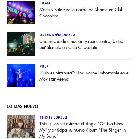
SHAME
Mosh y catarsis; la noche de Shame en Club
Chocolate
USTED SEÑALEMELO
Una noche de emoción y reencuentro; Usted
Señálemelo en Club Chocolate
PULP
“Pulp es otra weá”: Una noche imborrable en el
Movistar Arena
LO MÁS NUEVO
THIS IS LORELEI
This Is Lorelei estrena el single "Oh No Now
My" y anticipa su nuevo álbum "The Singer in
My Band"