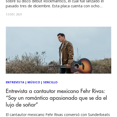
sobre su disco debut Rockmantico, el cual fue lanzado el
pasado tres de diciembre. Esta placa cuenta con ocho
sencillos los cuales fueron producidos por grandes talentos
13 DEC 2021
como: Beto Vargas (John Legend, Barbara Streisant y
Moderatto) Javo Barrera (Natalia Jiménez, Eros Ramazzotti,
ENTREVISTA
|
MÚSICO
|
SENCILLO
Entrevista a cantautor mexicano Fehr Rivas:
“Soy un romántico apasionado que se da el
lujo de soñar”
El cantautor mexicano Fehr Rivas conversó con Sunderbeats