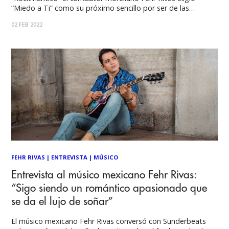
“Miedo a Ti” como su próximo sencillo por ser de las
preferidas del público desde su debut. Durante un contexto
02 FEB 2022
ideal que es el mes del amor. Esta canción representa el
descubrimiento del
FEHR RIVAS
|
ENTREVISTA
|
MÚSICO
Entrevista al músico mexicano Fehr Rivas:
“Sigo siendo un romántico apasionado que
se da el lujo de soñar”
El músico mexicano Fehr Rivas conversó con Sunderbeats