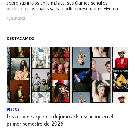
sobre sus inicios en la música, sus últimos sencillos
publicados los cuales ya ha podido presentar en vivo en
Estados Unidos, luego de haber tenido que ausentarse de
18 SEP 2021
los escenarios por la pandemia. Hoy el músico que
denomina su estilo como Rockmantico
DESTACAMOS
DISCOS
Los álbumes que no dejamos de escuchar en el
primer semestre de 2026