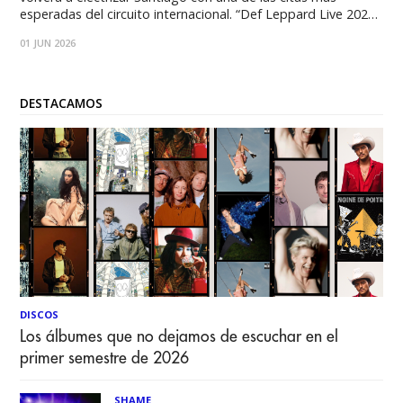
esperadas del circuito internacional. “Def Leppard Live 2026”
aterrizará en Chile con un espectáculo de alto impacto
01 JUN 2026
encabezado por los legendarios Def Leppard, quienes serán
los protagonistas del show y llegarán acompañados
DESTACAMOS
DISCOS
Los álbumes que no dejamos de escuchar en el
primer semestre de 2026
SHAME