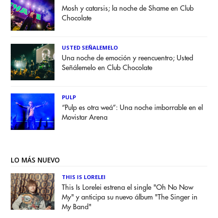
Mosh y catarsis; la noche de Shame en Club
Chocolate
USTED SEÑALEMELO
Una noche de emoción y reencuentro; Usted
Señálemelo en Club Chocolate
PULP
“Pulp es otra weá”: Una noche imborrable en el
Movistar Arena
LO MÁS NUEVO
THIS IS LORELEI
This Is Lorelei estrena el single "Oh No Now
My" y anticipa su nuevo álbum "The Singer in
My Band"