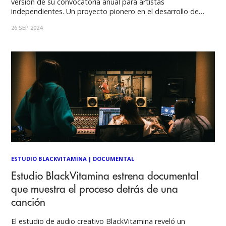
versión de su convocatoria anual para artistas
independientes. Un proyecto pionero en el desarrollo de
talentos musicales en Chile, en esta nueva versión junto a
26 SEP 2024
GMasters, estudio del destacado ingeniero y productor
Chalo González. Tres proyectos musicales tendrán la
oportunidad de producir,
ESTUDIO BLACKVITAMINA
|
DOCUMENTAL
Estudio BlackVitamina estrena documental
que muestra el proceso detrás de una
canción
El estudio de audio creativo BlackVitamina reveló un