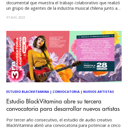
documental que muestra el trabajo colaborativo que realizó
un grupo de agentes de la industria musical chilena junto a
los seleccionados de su convocatoria 2022-2023 con el fin de
07 AUG 2023
acompañar el proceso detrás de una canción. “CROSSFADE:
Desde la creación al estreno
ESTUDIO BLACKVITAMINA
|
CONVOCATORIA
|
NUEVOS ARTISTAS
Estudio BlackVitamina abre su tercera
convocatoria para desarrollar nuevos artistas
Por tercer año consecutivo, el estudio de audio creativo
BlackVitamina abrió una convocatoria para potenciar a cinco