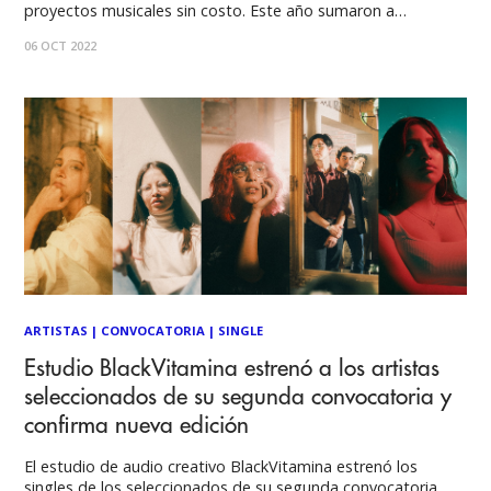
proyectos musicales sin costo. Este año sumaron a
destacados actores de la industria musical chilena, quienes
06 OCT 2022
se integrarán a una serie de acciones: producción musical,
grabación, mezcla, masterización, fotografía promocional,
distribución, asesoría, campaña
ARTISTAS
|
CONVOCATORIA
|
SINGLE
Estudio BlackVitamina estrenó a los artistas
seleccionados de su segunda convocatoria y
confirma nueva edición
El estudio de audio creativo BlackVitamina estrenó los
singles de los seleccionados de su segunda convocatoria