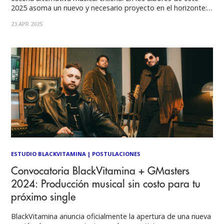
2025 asoma un nuevo y necesario proyecto en el horizonte:
CORRIENTES. Un club de música en vivo y fiesta que
23 APR 2025
pretende ser un puente para artistas, bandas y DJ's del
ESTUDIO BLACKVITAMINA
|
POSTULACIONES
Convocatoria BlackVitamina + GMasters
2024: Producción musical sin costo para tu
próximo single
BlackVitamina anuncia oficialmente la apertura de una nueva