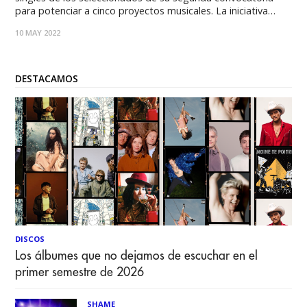
para potenciar a cinco proyectos musicales. La iniciativa
impulsada junto a Tunecore eligió a Koe, Débora Roxanne,
10 MAY 2022
Peor Peor, Aikia y Trama. Cada uno de ellos contó con una
serie de acciones sin costo:
DESTACAMOS
DISCOS
Los álbumes que no dejamos de escuchar en el
primer semestre de 2026
SHAME