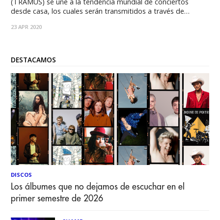
(TRAMUS) se une a la tendencia mundial de conciertos
desde casa, los cuales serán transmitidos a través de
diversas emisoras y plataformas de Iberoamericana Radio
23 APR 2020
Chile. Debido a la contingencia mundial se desarrollan cada
día, una serie de actividades que
DESTACAMOS
DISCOS
Los álbumes que no dejamos de escuchar en el
primer semestre de 2026