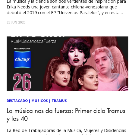
La música y la ciencia son dos vertientes de inspiración para
Erika Needs una joven cantante chilena-venezolana que
debutó el 2019 con el EP "Universos Paralelos”, y en esta
oportunidad nos presenta su primer videoclip, "Quemando
23 JUN 2020
Bajo el Sol" el cual ya está disponible en YouTube. El
videoclip fue grabado
DESTACADO
|
MÚSICOS
|
TRAMUS
La música nos da fuerza: Primer ciclo Tramus
y los 40
La Red de Trabajadoras de la Música, Mujeres y Disidencias