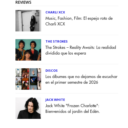
REVIEWS
CHARLI XCX
Music, Fashion, Film: El espejo roto de
Charli XCX
THE STROKES
The Strokes – Reality Awaits: La realidad
dividida que los espera
DISCOS
Los álbumes que no dejamos de escuchar
en el primer semestre de 2026
JACK WHITE
Jack White "Frozen Charlotte":
Bienvenidos al jardín del Edén.