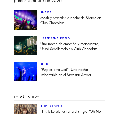
primer semestre de 2026
SHAME
Mosh y catarsis; la noche de Shame en
Club Chocolate
USTED SEÑALEMELO
Una noche de emoción y reencuentro;
Usted Señálemelo en Club Chocolate
PULP
“Pulp es otra weá”: Una noche
imborrable en el Movistar Arena
LO MÁS NUEVO
THIS IS LORELEI
This Is Lorelei estrena el single "Oh No