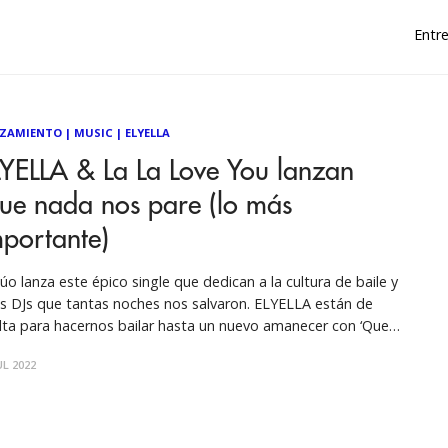
Entre
ZAMIENTO
|
MUSIC
|
ELYELLA
YELLA & La La Love You lanzan
ue nada nos pare (lo más
portante)
dúo lanza este épico single que dedican a la cultura de baile y
os DJs que tantas noches nos salvaron. ELYELLA están de
lta para hacernos bailar hasta un nuevo amanecer con ‘Que
a nos pare (lo más importante)’, un luminoso himno pop que
UL 2022
dúo dedica a