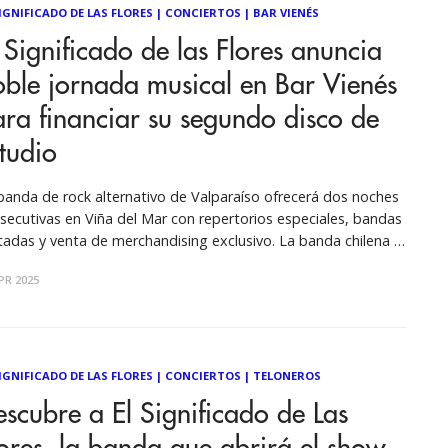
SIGNIFICADO DE LAS FLORES
|
CONCIERTOS
|
BAR VIENÉS
 Significado de las Flores anuncia
ble jornada musical en Bar Vienés
ra financiar su segundo disco de
tudio
banda de rock alternativo de Valparaíso ofrecerá dos noches
secutivas en Viña del Mar con repertorios especiales, bandas
itadas y venta de merchandising exclusivo. La banda chilena El
nificado de las Flores confirmó la realización de dos
PR 2025
sentaciones consecutivas en Bar Vienés de Viña del Mar, los
s 25
SIGNIFICADO DE LAS FLORES
|
CONCIERTOS
|
TELONEROS
scubre a El Significado de Las