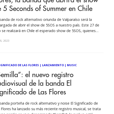
ores, la banda que abrirá el show
e 5 Seconds of Summer en Chile
banda de rock alternativo oriunda de Valparaíso será la
argada de abrir el show de 5SOS a nuestro país. Este 27 de
io se realizará en Chile el esperado show de 5SOS, quienes
nen en el marco de su gira “The 5SOS Show” a presentarse en
UL 2023
Movistar Arena,
SIGNIFICADO DE LAS FLORES
|
LANZAMIENTO
|
MUSIC
emilla”: el nuevo registro
diovisual de la banda El
gnificado de Las Flores
nda porteña de rock alternativo y noise El Significado de
 Flores ha lanzado su más reciente registro musical, se trata