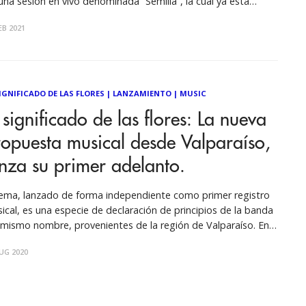
una sesión en vivo denominada “Semilla”, la cual ya está
ponible en plataformas de streaming y en Youtube. La sesión
EB 2021
grabó inicialmente para el Festival Alianza
SIGNIFICADO DE LAS FLORES
|
LANZAMIENTO
|
MUSIC
 significado de las flores: La nueva
opuesta musical desde Valparaíso,
nza su primer adelanto.
tema, lanzado de forma independiente como primer registro
ical, es una especie de declaración de principios de la banda
 mismo nombre, provenientes de la región de Valparaíso. En
no contexto pandémico y con gran parte del país en
UG 2020
rentena, la banda porteña El significado de las flores, se