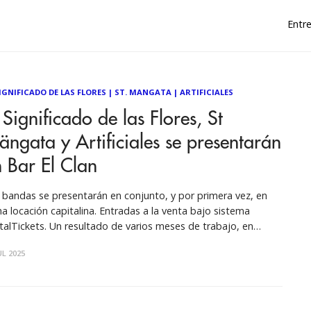
Entre
SIGNIFICADO DE LAS FLORES
|
ST. MANGATA
|
ARTIFICIALES
 Significado de las Flores, St
ngata y Artificiales se presentarán
 Bar El Clan
 bandas se presentarán en conjunto, y por primera vez, en
ha locación capitalina. Entradas a la venta bajo sistema
talTickets. Un resultado de varios meses de trabajo, en
ipo y motivación, resulta la próxima fecha en conjunto de El
UL 2025
nificado de las Flores. St Mängata y Artificiales en Bar