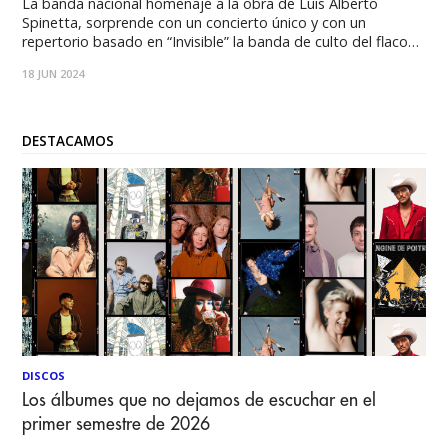
La banda nacional homenaje a la obra de Luis Alberto
Spinetta, sorprende con un concierto único y con un
repertorio basado en “Invisible” la banda de culto del flaco
que tuvo su apogeo entre 1973 y 1977. Con un sonido
18 JUN 2024
limpio, con arreglos abiertos, cambios y climas diferentes,
“Invisible”, es
DESTACAMOS
DISCOS
Los álbumes que no dejamos de escuchar en el
primer semestre de 2026